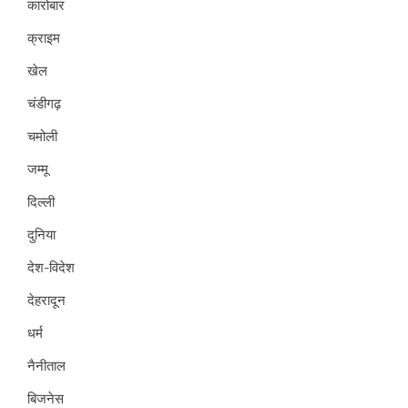
कारोबार
क्राइम
खेल
चंडीगढ़
चमोली
जम्मू
दिल्ली
दुनिया
देश-विदेश
देहरादून
धर्म
नैनीताल
बिजनेस