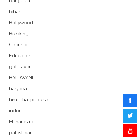
bangaluru
bihar
Bollywood
Breaking
Chennai
Education
goldsilver
HALDWANI
haryana
himachal pradesh
indore
Maharastra
palestinian