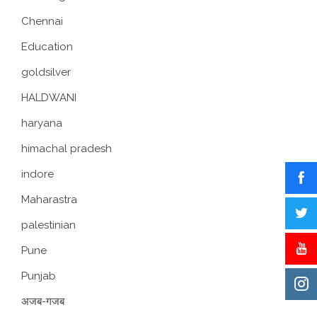
Chennai
Education
goldsilver
HALDWANI
haryana
himachal pradesh
indore
Maharastra
palestinian
Pune
Punjab
अजब-गजब