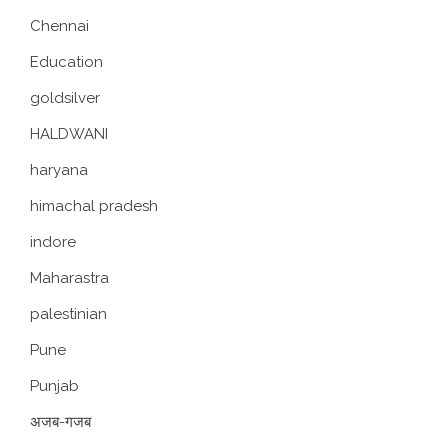
Chennai
Education
goldsilver
HALDWANI
haryana
himachal pradesh
indore
Maharastra
palestinian
Pune
Punjab
अजब-गजब