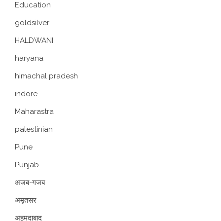
Education
goldsilver
HALDWANI
haryana
himachal pradesh
indore
Maharastra
palestinian
Pune
Punjab
अजब-गजब
अमृतसर
अहमदाबाद