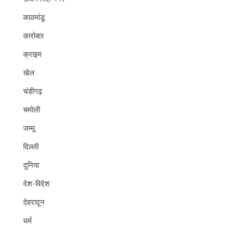
काठमांडू
कारोबार
क्राइम
खेल
चंडीगढ़
चमोली
जम्मू
दिल्ली
दुनिया
देश-विदेश
देहरादून
धर्म