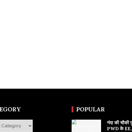
TEGORY
POPULAR
नंदा की चौकी 
y
PWD के EE,