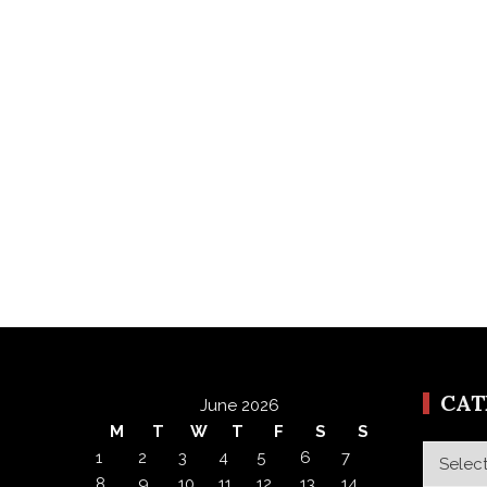
CA
June 2026
M
T
W
T
F
S
S
Categor
1
2
3
4
5
6
7
8
9
10
11
12
13
14