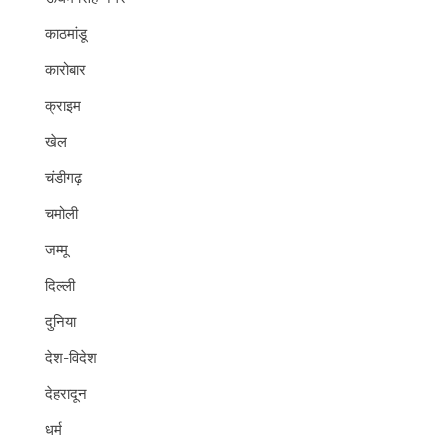
काठमांडू
कारोबार
क्राइम
खेल
चंडीगढ़
चमोली
जम्मू
दिल्ली
दुनिया
देश-विदेश
देहरादून
धर्म