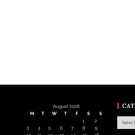
CA
August 2026
M
T
W
T
F
S
S
Categor
1
2
3
4
5
6
7
8
9