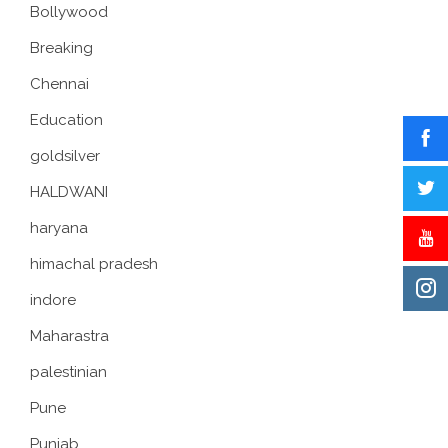
Bollywood
Breaking
Chennai
Education
goldsilver
HALDWANI
haryana
himachal pradesh
indore
Maharastra
palestinian
Pune
Punjab