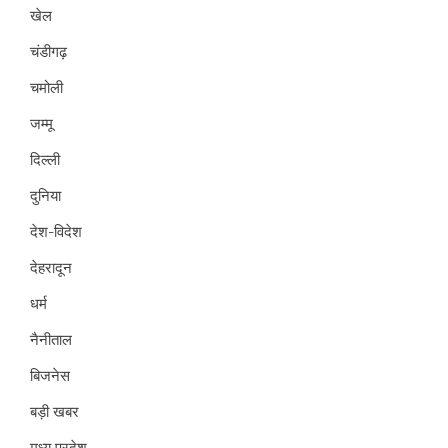
खेल
चंडीगढ़
चमोली
जम्मू
दिल्ली
दुनिया
देश-विदेश
देहरादून
धर्म
नैनीताल
बिजनेस
बड़ी खबर
मध्य प्रदेश