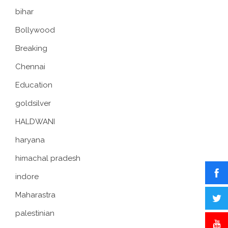
bihar
Bollywood
Breaking
Chennai
Education
goldsilver
HALDWANI
haryana
himachal pradesh
indore
Maharastra
palestinian