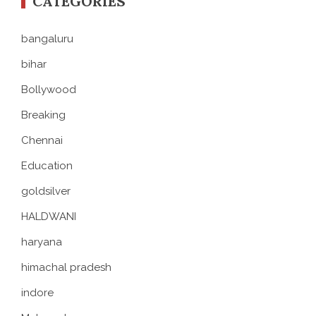
CATEGORIES
bangaluru
bihar
Bollywood
Breaking
Chennai
Education
goldsilver
HALDWANI
haryana
himachal pradesh
indore