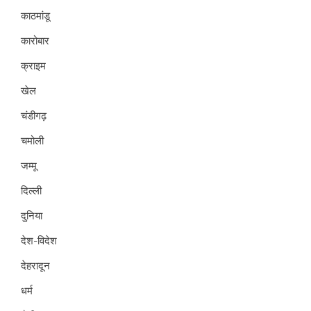
काठमांडू
कारोबार
क्राइम
खेल
चंडीगढ़
चमोली
जम्मू
दिल्ली
दुनिया
देश-विदेश
देहरादून
धर्म