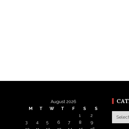
CA
August 2026
M
T
W
T
F
S
S
Categor
1
2
3
4
5
6
7
8
9