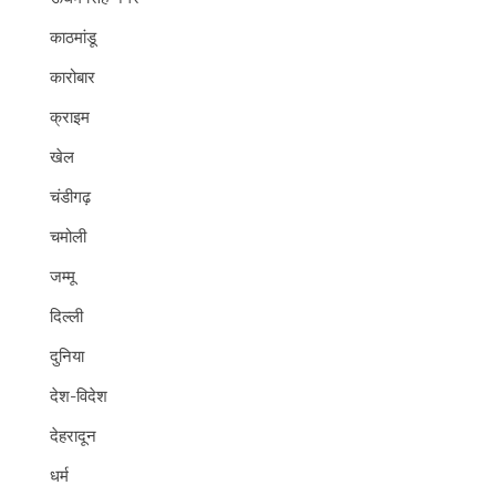
काठमांडू
कारोबार
क्राइम
खेल
चंडीगढ़
चमोली
जम्मू
दिल्ली
दुनिया
देश-विदेश
देहरादून
धर्म