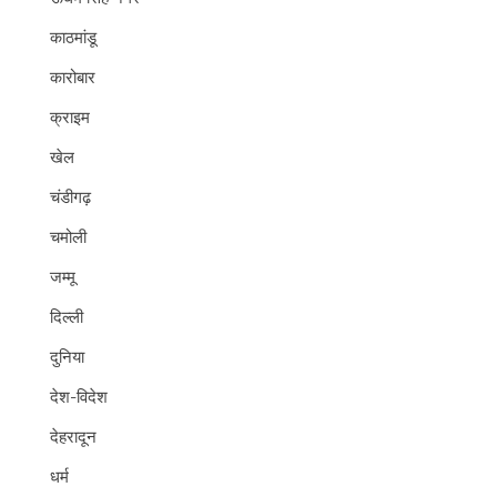
काठमांडू
कारोबार
क्राइम
खेल
चंडीगढ़
चमोली
जम्मू
दिल्ली
दुनिया
देश-विदेश
देहरादून
धर्म