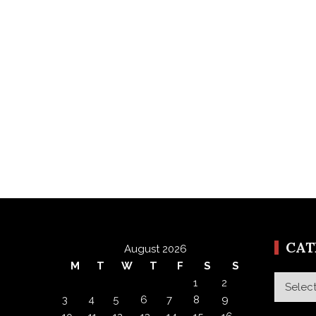
CA
August 2026
M
T
W
T
F
S
S
Categor
1
2
3
4
5
6
7
8
9