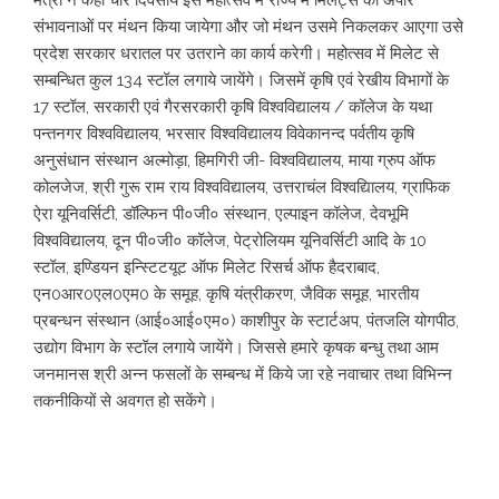
मंत्री ने कहा चार दिवसीय इस महोत्सव में राज्य में मिलेट्स की अपार
संभावनाओं पर मंथन किया जायेगा और जो मंथन उसमे निकलकर आएगा उसे
प्रदेश सरकार धरातल पर उतराने का कार्य करेगी। महोत्सव में मिलेट से
सम्बन्धित कुल 134 स्टॉल लगाये जायेंगे। जिसमें कृषि एवं रेखीय विभागों के
17 स्टॉल, सरकारी एवं गैरसरकारी कृषि विश्वविद्यालय / कॉलेज के यथा
पन्तनगर विश्वविद्यालय, भरसार विश्वविद्यालय विवेकानन्द पर्वतीय कृषि
अनुसंधान संस्थान अल्मोड़ा, हिमगिरी जी- विश्वविद्यालय, माया ग्रुप ऑफ
कोलजेज, श्री गुरू राम राय विश्वविद्यालय, उत्तराचंल विश्वद्यिालय, ग्राफिक
ऐरा यूनिवर्सिटी, डॉल्फिन पी०जी० संस्थान, एल्पाइन कॉलेज, देवभूमि
विश्वविद्यालय, दून पी०जी० कॉलेज, पेट्रोलियम यूनिवर्सिटी आदि के 10
स्टॉल, इण्डियन इन्स्टिटयूट ऑफ मिलेट रिसर्च ऑफ हैदराबाद,
एन0आर0एल0एम0 के समूह, कृषि यंत्रीकरण, जैविक समूह, भारतीय
प्रबन्धन संस्थान (आई०आई०एम०) काशीपुर के स्टार्टअप, पंतजलि योगपीठ,
उद्योग विभाग के स्टॉल लगाये जायेंगे। जिससे हमारे कृषक बन्धु तथा आम
जनमानस श्री अन्न फसलों के सम्बन्ध में किये जा रहे नवाचार तथा विभिन्न
तकनीकियों से अवगत हो सकेंगे।