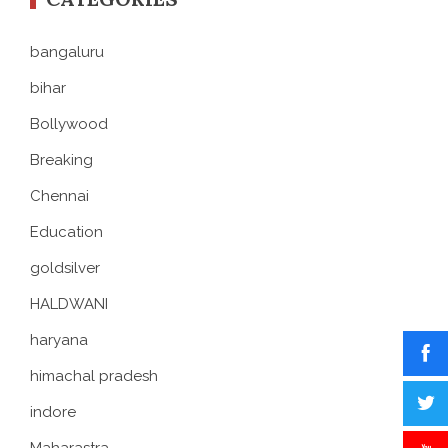
bangaluru
bihar
Bollywood
Breaking
Chennai
Education
goldsilver
HALDWANI
haryana
himachal pradesh
indore
Maharastra