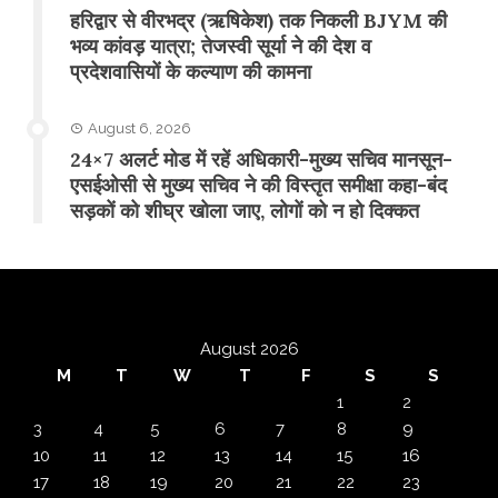
​हरिद्वार से वीरभद्र (ऋषिकेश) तक निकली BJYM की
भव्य कांवड़ यात्रा; तेजस्वी सूर्या ने की देश व
प्रदेशवासियों के कल्याण की कामना
August 6, 2026
24×7 अलर्ट मोड में रहें अधिकारी-मुख्य सचिव मानसून-
एसईओसी से मुख्य सचिव ने की विस्तृत समीक्षा कहा-बंद
सड़कों को शीघ्र खोला जाए, लोगों को न हो दिक्कत
August 2026
M
T
W
T
F
S
S
1
2
3
4
5
6
7
8
9
10
11
12
13
14
15
16
17
18
19
20
21
22
23