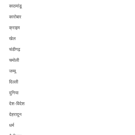
काठमांडू
कारोबार
क्राइम
खेल
चंडीगढ़
चमोली
जम्मू
दिल्ली
दुनिया
देश-विदेश
देहरादून
धर्म