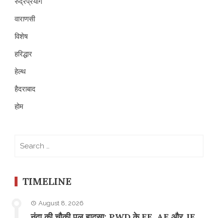
रुद्रप्रयाग
वाराणसी
विशेष
हरिद्धार
हेल्थ
हैदराबाद
होम
Search
for:
TIMELINE
August 8, 2026
नंदा की चौकी पुल हादसा: PWD के EE, AE और JE