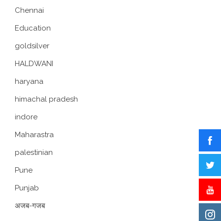
Chennai
Education
goldsilver
HALDWANI
haryana
himachal pradesh
indore
Maharastra
palestinian
Pune
Punjab
अजब-गजब