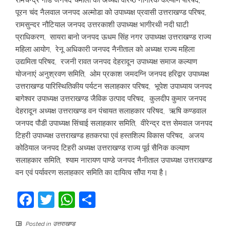
रामचंन्द्र गौड जनपद चमोली को अध्यक्ष वरिष्ठ नागरिक कल्याण परिषद,
पूरन चंद नैलवाल जनपद अल्मोडा को उपाध्यक्ष प्रवासी उत्तराखण्ड परिषद,
रामसुन्दर नौटियाल जनपद उत्तरकाशी उपाध्यक्ष भागीरथी नदी घाटी
प्राधिकरण, सायरा बानो जनपद ऊधम सिंह नगर उपाध्यक्ष उत्तराखण्ड राज्य
महिला आयोग, रेनू अधिकारी जनपद नैनीताल को अध्यक्ष राज्य महिला
उद्यमिता परिषद, रजनी रावत जनपद देहरादून उपाध्यक्ष समाज कल्याण
योजनाएं अनुश्रवण समिति, ओम प्रकाश जमदग्नि जनपद हरिद्वार उपाध्यक्ष
उत्तराखण्ड पारिस्थितिकीय पर्यटन सलाहकार परिषद, भूपेश उपाध्याय जनपद
बागेश्वर उपाध्यक्ष उत्तराखण्ड जैविक उत्पाद परिषद, कुलदीप कुमार जनपद
देहरादून अध्यक्ष उत्तराखण्ड वन पंचायत सलाहकार परिषद, ऋषि कण्डवाल
जनपद पौडी उपाध्यक्ष सिंचाई सलाहकार समिति, वीरेन्द्र दत्त सेमवाल जनपद
टिहरी उपाध्यक्ष उत्तराखण्ड हतकरघा एवं हस्तशिल्प विकास परिषद, अजय
कोठियाल जनपद टिहरी अध्यक्ष उत्तराखण्ड राज्य पूर्व सैनिक कल्याण
सलाहकार समिति, श्याम नारायण पाण्डे जनपद नैनीताल उपाध्यक्ष उत्तराखण्ड
वन एवं पर्यावरण सलाहकार समिति का दायित्व सौंपा गया है।
Facebook
Twitter
WhatsApp
Share
Posted in
उत्तराखण्ड