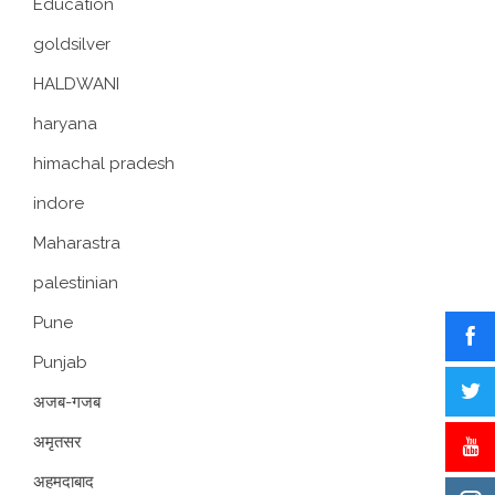
Education
goldsilver
HALDWANI
haryana
himachal pradesh
indore
Maharastra
palestinian
Pune
Punjab
अजब-गजब
अमृतसर
अहमदाबाद