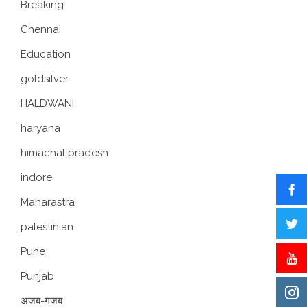
Breaking
Chennai
Education
goldsilver
HALDWANI
haryana
himachal pradesh
indore
Maharastra
palestinian
Pune
Punjab
अजब-गजब