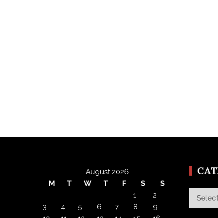
CA
August 2026
M
T
W
T
F
S
S
Categor
1
2
3
4
5
6
7
8
9