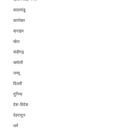
काठमांडू
कारोबार
क्राइम
खेल
चंडीगढ़
चमोली
जम्मू
दिल्ली
दुनिया
देश-विदेश
देहरादून
धर्म