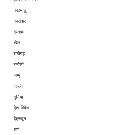
काठमांडू
कारोबार
क्राइम
खेल
चंडीगढ़
चमोली
जम्मू
दिल्ली
दुनिया
देश-विदेश
देहरादून
धर्म