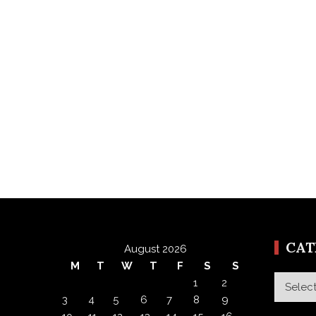
CA
August 2026
M
T
W
T
F
S
S
Categor
1
2
3
4
5
6
7
8
9