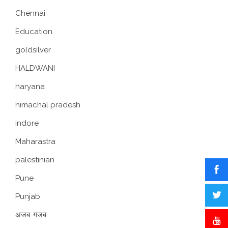
Chennai
Education
goldsilver
HALDWANI
haryana
himachal pradesh
indore
Maharastra
palestinian
Pune
Punjab
अजब-गजब