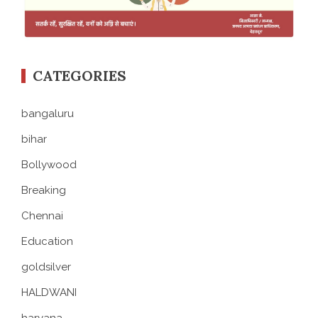
CATEGORIES
bangaluru
bihar
Bollywood
Breaking
Chennai
Education
goldsilver
HALDWANI
haryana