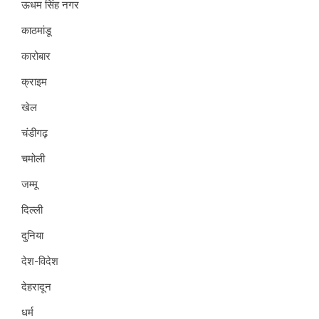
ऊधम सिंह नगर
काठमांडू
कारोबार
क्राइम
खेल
चंडीगढ़
चमोली
जम्मू
दिल्ली
दुनिया
देश-विदेश
देहरादून
धर्म