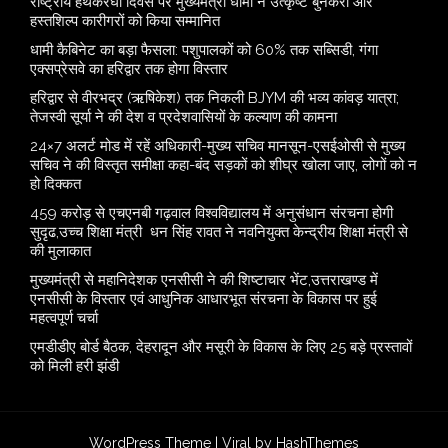
राष्ट्रीय हथकरघा दिवस पर मुख्यमंत्री धामी ने उत्कृष्ट बुनकरों और
हस्तशिल्प कारीगरों को किया सम्मानित
​धामी कैबिनेट का बड़ा फैसला: पशुपालकों को 60% तक सब्सिडी, गंगा
एक्सप्रेसवे का हरिद्वार तक होगा विस्तार
​हरिद्वार से वीरभद्र (ऋषिकेश) तक निकली BJYM की भव्य कांवड़ यात्रा;
तेजस्वी सूर्या ने की देश व प्रदेशवासियों के कल्याण की कामना
24×7 अलर्ट मोड में रहें अधिकारी-मुख्य सचिव मानसून-एसईओसी से मुख्य
सचिव ने की विस्तृत समीक्षा कहा-बंद सड़कों को शीघ्र खोला जाए, लोगों को न
हो दिक्कत
459 करोड़ से एचएनबी गढ़वाल विश्वविद्यालय में अनुसंधान संरचना होगी
सुदृढ,उच्च शिक्षा मंत्री धन सिंह रावत ने नवनियुक्त केन्द्रीय शिक्षा मंत्री से
की मुलाकात
मुख्यमंत्री से महानिदेशक एनसीसी ने की शिष्टाचार भेंट,उत्तराखण्ड में
एनसीसी के विस्तार एवं आधुनिक आधारभूत संरचना के विकास पर हुई
महत्वपूर्ण चर्चा
एमडीडीए बोर्ड बैठक, देहरादून और मसूरी के विकास के लिए 25 बड़े प्रस्तावों
को मिली हरी झंडी
WordPress Theme |
Viral
by HashThemes