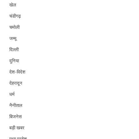
खेल
चंडीगढ़
चमोली
जम्मू
दिल्ली
दुनिया
देश-विदेश
देहरादून
धर्म
नैनीताल
बिजनेस
बड़ी खबर
मध्य प्रदेश