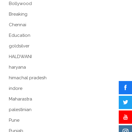
Bollywood
Breaking
Chennai
Education
goldsilver
HALDWANI
haryana
himachal pradesh
indore
Maharastra
palestinian
Pune
Punjab