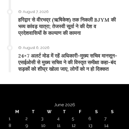
August 7, 2026
​हरिद्वार से वीरभद्र (ऋषिकेश) तक निकली BJYM की
भव्य कांवड़ यात्रा; तेजस्वी सूर्या ने की देश व
प्रदेशवासियों के कल्याण की कामना
August 6, 2026
24×7 अलर्ट मोड में रहें अधिकारी-मुख्य सचिव मानसून-
एसईओसी से मुख्य सचिव ने की विस्तृत समीक्षा कहा-बंद
सड़कों को शीघ्र खोला जाए, लोगों को न हो दिक्कत
June 2026
M
T
W
T
F
S
S
1
2
3
4
5
6
7
8
9
10
11
12
13
14