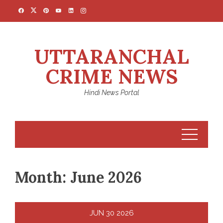
Skip
to
content
UTTARANCHAL
CRIME NEWS
Hindi News Portal
Month:
June 2026
JUN
30
2026