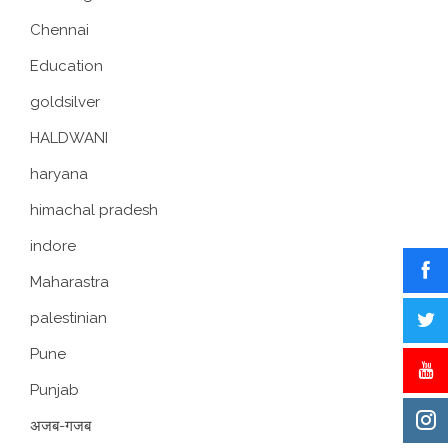
Chennai
Education
goldsilver
HALDWANI
haryana
himachal pradesh
indore
Maharastra
palestinian
Pune
Punjab
अजब-गजब