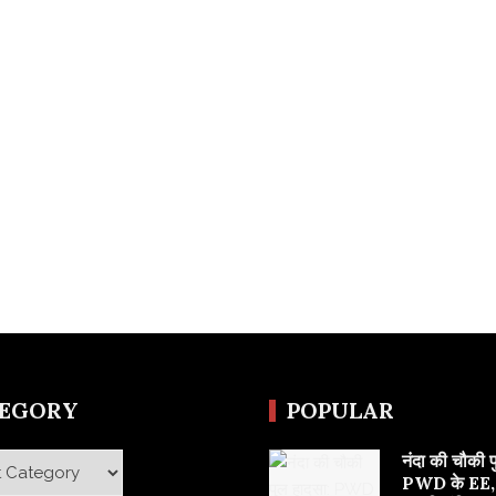
TEGORY
POPULAR
नंदा की चौकी 
y
PWD के EE,