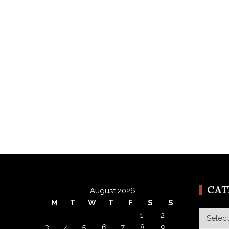
CA
August 2026
M
T
W
T
F
S
S
Categor
1
2
3
4
5
6
7
8
9