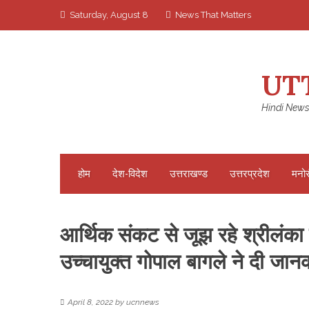
Skip
Saturday, August 8
News That Matters
to
content
UT
Hindi News
होम
देश-विदेश
उत्तराखण्ड
उत्तरप्रदेश
मनो
आर्थिक संकट से जूझ रहे श्रीलंक
उच्चायुक्त गोपाल बागले ने दी जान
April 8, 2022
by
ucnnews