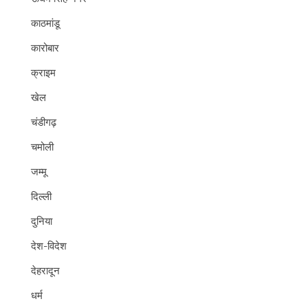
काठमांडू
कारोबार
क्राइम
खेल
चंडीगढ़
चमोली
जम्मू
दिल्ली
दुनिया
देश-विदेश
देहरादून
धर्म