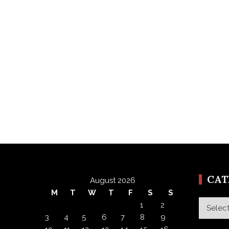
CA
August 2026
M
T
W
T
F
S
S
Categor
1
2
3
4
5
6
7
8
9