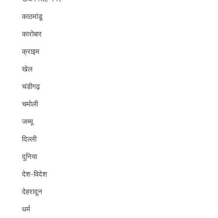
काठमांडू
कारोबार
क्राइम
खेल
चंडीगढ़
चमोली
जम्मू
दिल्ली
दुनिया
देश-विदेश
देहरादून
धर्म