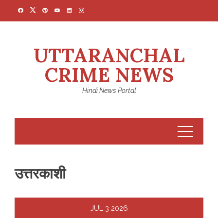
Skip
to
content
UTTARANCHAL
CRIME NEWS
Hindi News Portal
उत्तरकाशी
JUL
3
2026