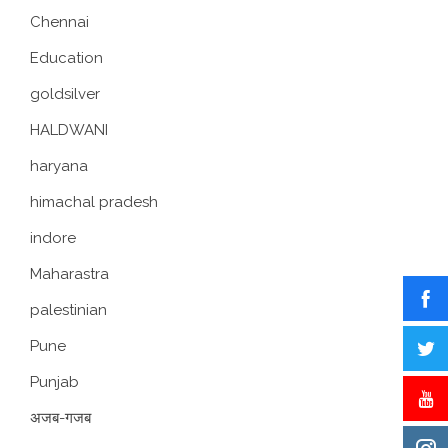
Chennai
Education
goldsilver
HALDWANI
haryana
himachal pradesh
indore
Maharastra
palestinian
Pune
Punjab
अजब-गजब