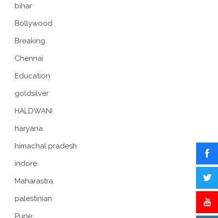
bihar
Bollywood
Breaking
Chennai
Education
goldsilver
HALDWANI
haryana
himachal pradesh
indore
Maharastra
palestinian
Pune