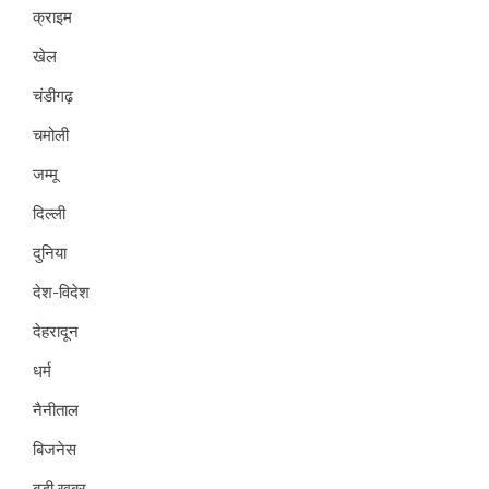
क्राइम
खेल
चंडीगढ़
चमोली
जम्मू
दिल्ली
दुनिया
देश-विदेश
देहरादून
धर्म
नैनीताल
बिजनेस
बड़ी खबर