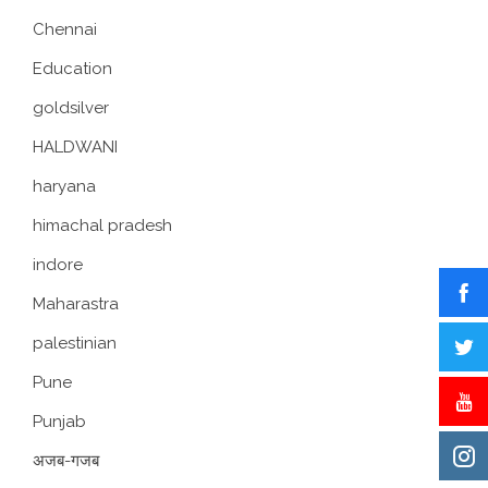
Chennai
Education
goldsilver
HALDWANI
haryana
himachal pradesh
indore
Maharastra
palestinian
Pune
Punjab
अजब-गजब