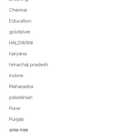
Chennai
Education
goldsilver
HALDWANI
haryana
himachal pradesh
indore
Maharastra
palestinian
Pune
Punjab
अजब-गजब