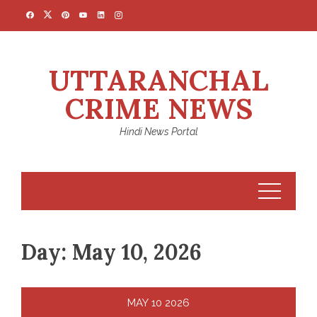
Skip
to
content
UTTARANCHAL
CRIME NEWS
Hindi News Portal
Day:
May 10, 2026
MAY
10
2026