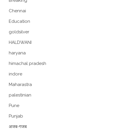
Breaking
Chennai
Education
goldsilver
HALDWANI
haryana
himachal pradesh
indore
Maharastra
palestinian
Pune
Punjab
अजब-गजब