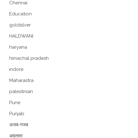
Chennai
Education
goldsilver
HALDWANI
haryana
himachal pradesh
indore
Maharastra
palestinian
Pune
Punjab
अजब-गजब
अमृतसर