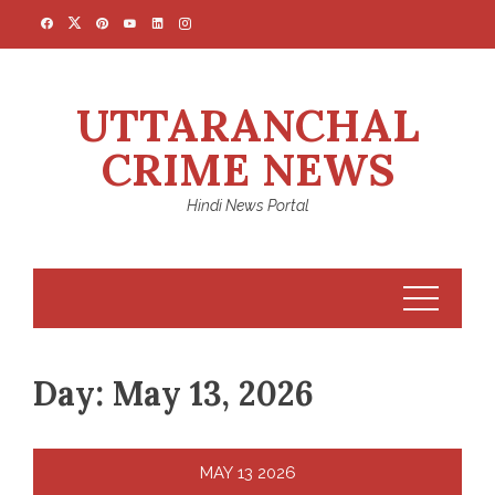
Skip
to
content
UTTARANCHAL
CRIME NEWS
Hindi News Portal
Day:
May 13, 2026
MAY
13
2026