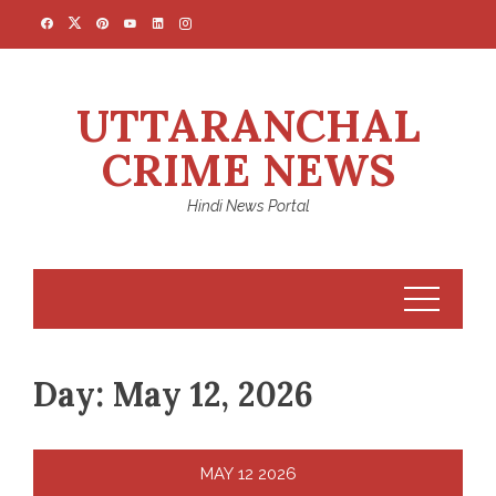
Skip
to
content
UTTARANCHAL
CRIME NEWS
Hindi News Portal
Day:
May 12, 2026
MAY
12
2026