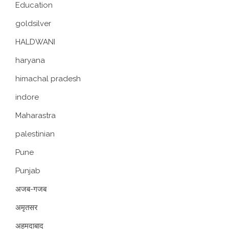
Education
goldsilver
HALDWANI
haryana
himachal pradesh
indore
Maharastra
palestinian
Pune
Punjab
अजब-गजब
अमृतसर
अहमदाबाद